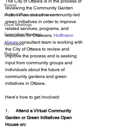
The City of Ottawa is in the process of 
Events
reviewing the Community Garden 
Action Plan and other community-led 
Public Service Announcement
green initiatives in order to improve 
Local Meetings
related services, programs, and 
Committee Meetings
resources for Ottawans. 
Hoffmann 
Hayes
 consultant team is working with 
Recreation
the City of Ottawa to review and 
Podcast
improve the process and is seeking 
input from community groups and 
individuals about the future of 
community gardens and green 
initiatives in Ottawa.
Here’s how to get involved:
1.      
Attend a Virtual Community 
Garden or Green Initiatives Open 
House on: