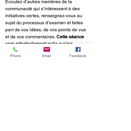
Écoutez d’autres membres de la 
communauté qui s’intéressent à des 
initiatives vertes, renseignez-vous au 
sujet du processus d’examen et faites 
part de vos idées, de vos points de vue 
et de vos commentaires. 
Cette séance 
sera principalement axée sur les 
initiatives vertes.
Phone
Email
Facebook
Inscrivez-vous à la séance du 25 juin 
sur 
la plateforme Participons Ottawa
2.      
Sondage en ligne (du 10 juin au 
7 juillet) – 
Faites-nous part de vos 
idées, de vos points de vue et de vos 
commentaires sur les jardins 
communautaires et les initiatives vertes 
au moyen du 
sondage sur Participons 
Ottawa.