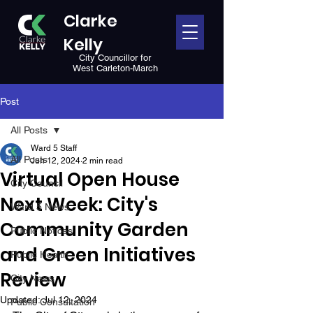
Clarke
Kelly
City Councillor for
West Carleton-March
Post
All Posts
Ward 5 Staff
All Posts
Jun 12, 2024
2 min read
Virtual Open House
City Council
Next Week: City's
Ward 5 News
Community Garden
Public Notices
and Green Initiatives
Public Health
Review
City News
Updated:
Jul 12, 2024
Public Consultation